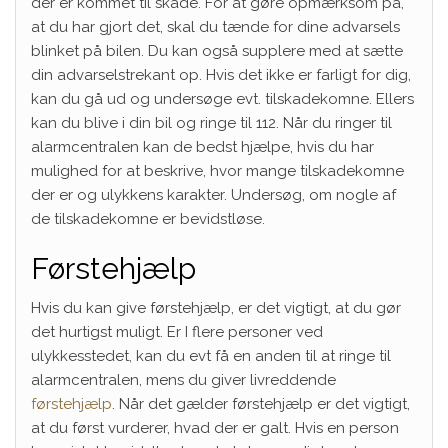
der er kommet til skade. For at gøre opmærksom på,
at du har gjort det, skal du tænde for dine advarsels
blinket på bilen. Du kan også supplere med at sætte
din advarselstrekant op. Hvis det ikke er farligt for dig,
kan du gå ud og undersøge evt. tilskadekomne. Ellers
kan du blive i din bil og ringe til 112. Når du ringer til
alarmcentralen kan de bedst hjælpe, hvis du har
mulighed for at beskrive, hvor mange tilskadekomne
der er og ulykkens karakter. Undersøg, om nogle af
de tilskadekomne er bevidstløse.
Førstehjælp
Hvis du kan give førstehjælp, er det vigtigt, at du gør
det hurtigst muligt. Er I flere personer ved
ulykkesstedet, kan du evt få en anden til at ringe til
alarmcentralen, mens du giver livreddende
førstehjælp
. Når det gælder førstehjælp er det vigtigt,
at du først vurderer, hvad der er galt. Hvis en person