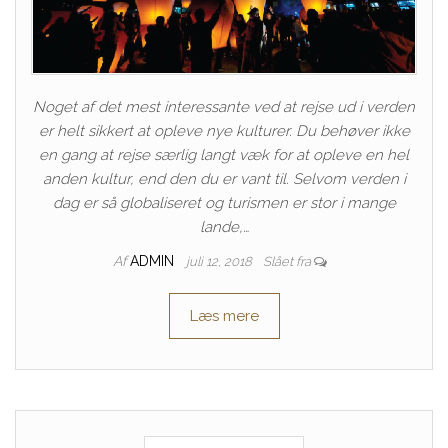
Noget af det mest interessante ved at rejse ud i verden
er helt sikkert at opleve nye kulturer. Du behøver ikke
en gang at rejse særlig langt væk for at opleve en hel
anden kultur, end den du er vant til. Selvom verden i
dag er så globaliseret og turismen er stor i mange
lande,…
Af
ADMIN
juli 12, 2018
Slået fra
Læs mere